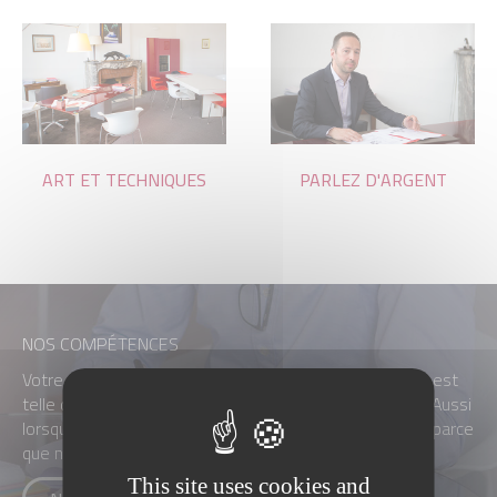
ART ET TECHNIQUES
PARLEZ D'ARGENT
NOS COMPÉTENCES
Votre avocat ne sait pas tout faire. L’évolution du droit est
telle que la spécialisation est devenue incontournable. Aussi
lorsque nous accepterons de vous accompagner, c’est parce
que nous saurons bien agir pour votre dossier.
This site uses cookies and