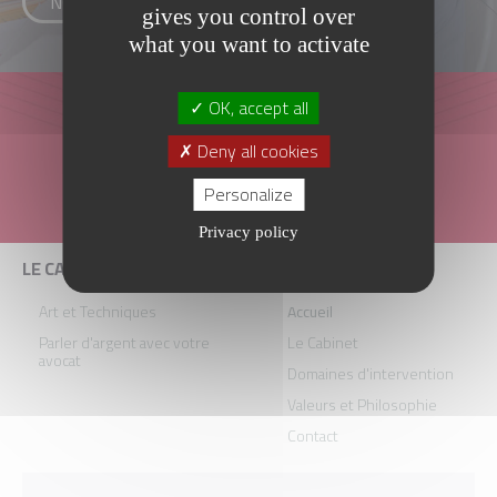
NOS COMPÉTENCES
gives you control over
what you want to activate
OK, accept all
Deny all cookies
CONTACTEZ - NOUS
Personalize
Privacy policy
LE CABINET
LAUGIER AVOCATS
Art et Techniques
Accueil
Parler d'argent avec votre
Le Cabinet
avocat
Domaines d'intervention
Valeurs et Philosophie
Contact